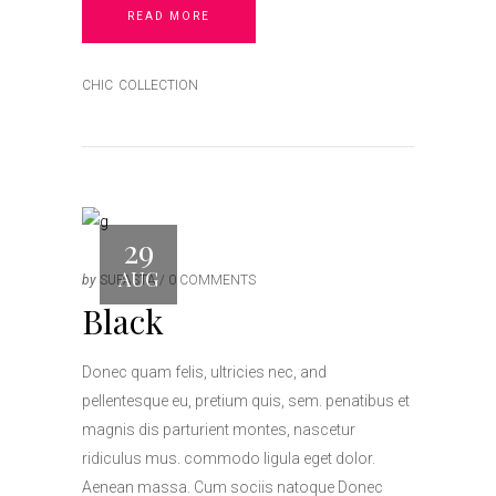
READ MORE
CHIC
COLLECTION
29
AUG
by
SUPASTA
0 COMMENTS
Black
Donec quam felis, ultricies nec, and
pellentesque eu, pretium quis, sem. penatibus et
magnis dis parturient montes, nascetur
ridiculus mus. commodo ligula eget dolor.
Aenean massa. Cum sociis natoque Donec