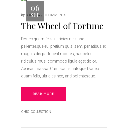
06
SEP
by
SUPASTA
0 COMMENTS
The Wheel of Fortune
Donec quam felis, ultricies nec, and
pellentesque eu, pretium quis, sem. penatibus et
magnis dis parturient montes, nascetur
ridiculus mus. commodo ligula eget dolor.
Aenean massa. Cum sociis natoque Donec
quam felis, ultricies nec, and pellentesque
READ MORE
CHIC
COLLECTION