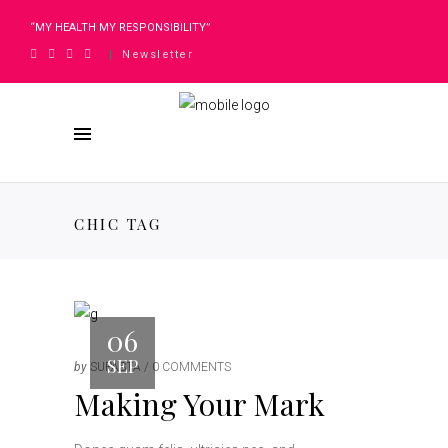
“MY HEALTH MY RESPONSIBILITY”
Newsletter
|
CHIC TAG
06
SEP
by
SUPASTA
0 COMMENTS
Making Your Mark