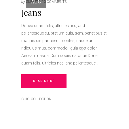
AUG
by
SUPASTA
0 COMMENTS
Jeans
Donec quam felis, ultricies nec, and
pellentesque eu, pretium quis, sem. penatibus et
magnis dis parturient montes, nascetur
ridiculus mus. commodo ligula eget dolor.
Aenean massa. Cum sociis natoque Donec
quam felis, ultricies nec, and pellentesque
READ MORE
CHIC
COLLECTION