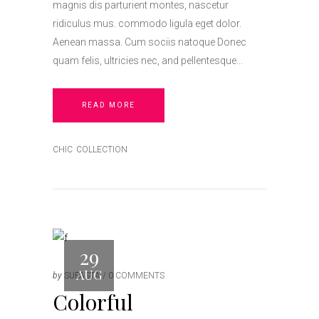
magnis dis parturient montes, nascetur
ridiculus mus. commodo ligula eget dolor.
Aenean massa. Cum sociis natoque Donec
quam felis, ultricies nec, and pellentesque
READ MORE
CHIC
COLLECTION
29
AUG
by
SUPASTA
0 COMMENTS
Colorful