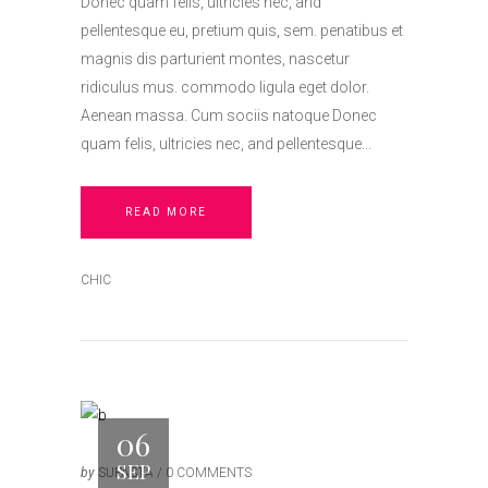
Donec quam felis, ultricies nec, and
pellentesque eu, pretium quis, sem. penatibus et
magnis dis parturient montes, nascetur
ridiculus mus. commodo ligula eget dolor.
Aenean massa. Cum sociis natoque Donec
quam felis, ultricies nec, and pellentesque
READ MORE
CHIC
06
SEP
by
SUPASTA
0 COMMENTS