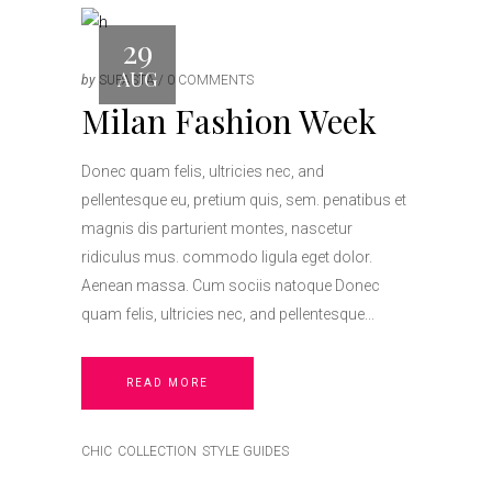
29
AUG
by
SUPASTA
0 COMMENTS
Milan Fashion Week
Donec quam felis, ultricies nec, and
pellentesque eu, pretium quis, sem. penatibus et
magnis dis parturient montes, nascetur
ridiculus mus. commodo ligula eget dolor.
Aenean massa. Cum sociis natoque Donec
quam felis, ultricies nec, and pellentesque
READ MORE
CHIC
COLLECTION
STYLE GUIDES