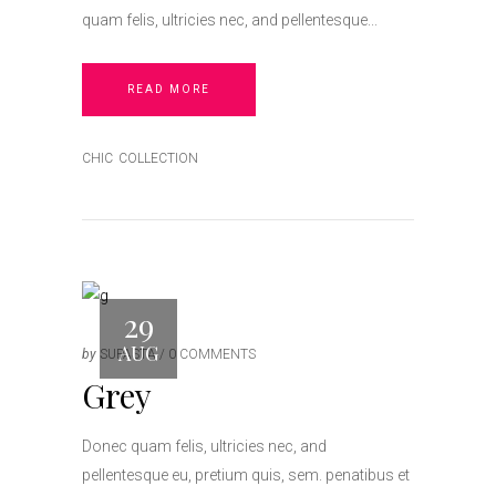
quam felis, ultricies nec, and pellentesque
READ MORE
CHIC
COLLECTION
29
AUG
by
SUPASTA
0 COMMENTS
Grey
Donec quam felis, ultricies nec, and
pellentesque eu, pretium quis, sem. penatibus et